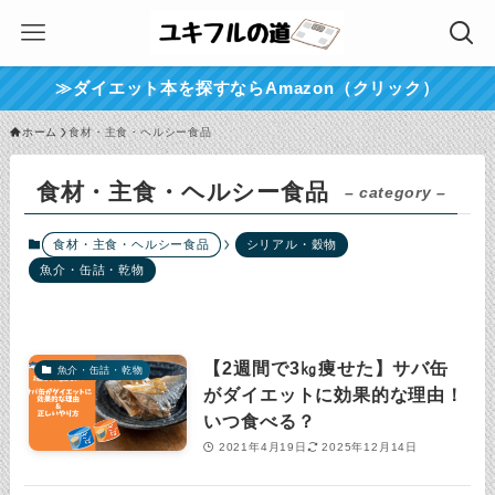
≫ダイエット本を探すならAmazon（クリック）
ホーム
食材・主食・ヘルシー食品
食材・主食・ヘルシー食品
– category –
食材・主食・ヘルシー食品
シリアル・穀物
魚介・缶詰・乾物
【2週間で3㎏痩せた】サバ缶
魚介・缶詰・乾物
がダイエットに効果的な理由！
いつ食べる？
2021年4月19日
2025年12月14日