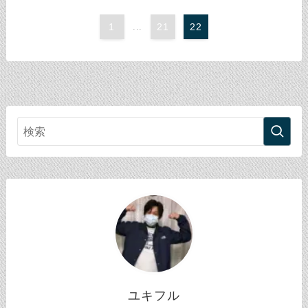
1
...
21
22
ユキフル