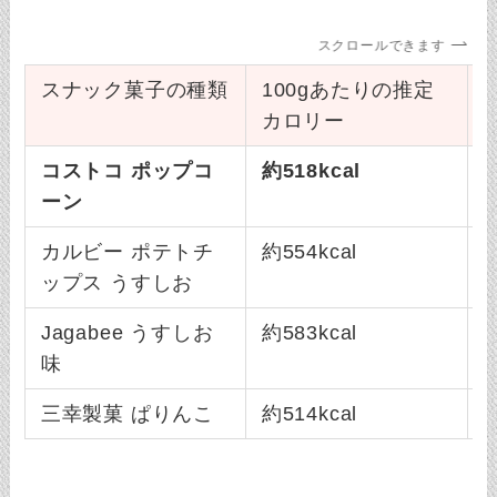
スクロールできます
スナック菓子の種類
100gあたりの推定
カロリー
コストコ ポップコ
約518kcal
ーン
カルビー ポテトチ
約554kcal
約
ップス うすしお
Jagabee うすしお
約583kcal
味
三幸製菓 ぱりんこ
約514kcal
約