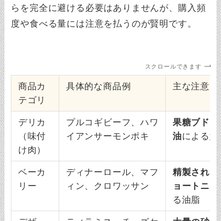
らを完全に避ける必要はありませんが、購入頻
度や食べる量には注意を払うのが賢明です。
スクロールできます
商品カ
具体的な商品例
主な注意点
テゴリ
デリカ
プルコギビーフ、ハワ
果糖ブドウ
（味付
イアンサーモンポキ
油
による意
け肉）
ベーカ
ディナーロール、マフ
精製された
リー
ィン、クロワッサン
ョートニン
る油脂