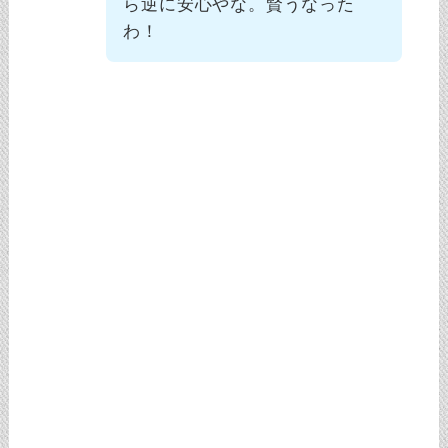
ら逆に安心やな。賢うなった
わ！