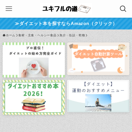
≫ダイエット本を探すならAmazon（クリック）
ホーム
食材・主食・ヘルシー食品
魚介・缶詰・乾物