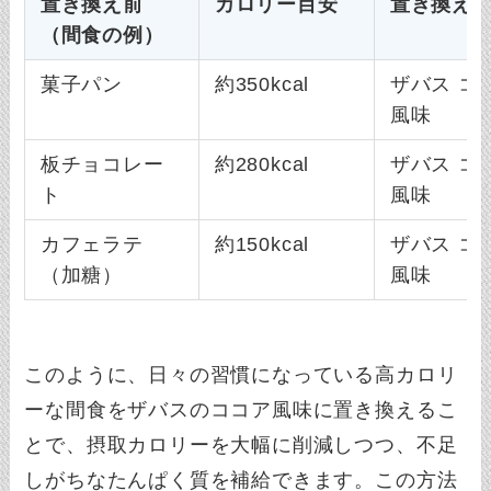
置き換え前
カロリー目安
置き換え
（間食の例）
菓子パン
約350kcal
ザバス コ
風味
板チョコレー
約280kcal
ザバス コ
ト
風味
カフェラテ
約150kcal
ザバス コ
（加糖）
風味
このように、日々の習慣になっている高カロリ
ーな間食をザバスのココア風味に置き換えるこ
とで、摂取カロリーを大幅に削減しつつ、不足
しがちなたんぱく質を補給できます。この方法