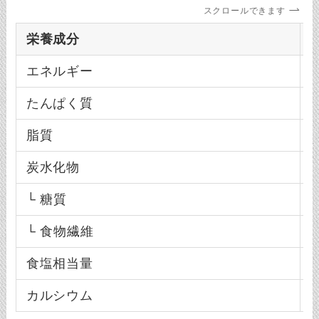
スクロールできます
栄養成分
エネルギー
1
たんぱく質
1
脂質
0
炭水化物
1
└ 糖質
1
└ 食物繊維
0
食塩相当量
0
カルシウム
4