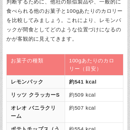
判断するために、他社の類似製品や、一般的に
食べられる他のお菓子と100gあたりのカロリー
を比較してみましょう。これにより、レモンパ
ックが間食としてどのような位置づけになるの
かが客観的に見えてきます。
お菓子の種類
100gあたりのカロ
リー（目安）
レモンパック
約541 kcal
リッツ クラッカーS
約509 kcal
オレオ バニラクリ
約507 kcal
ーム
ポテトチップス（う
約554 kcal