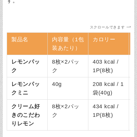
す。
スクロールできます
製品名
内容量（1包
カロリー
装あたり）
レモンパッ
8枚×2パッ
403 kcal /
3
ク
ク
1P(8枚)
レモンパッ
40g
208 kcal / 1
1
クミニ
袋(40g)
クリーム好
8枚×2パッ
434 kcal /
3
きのこだわ
ク
1P(8枚)
りレモン