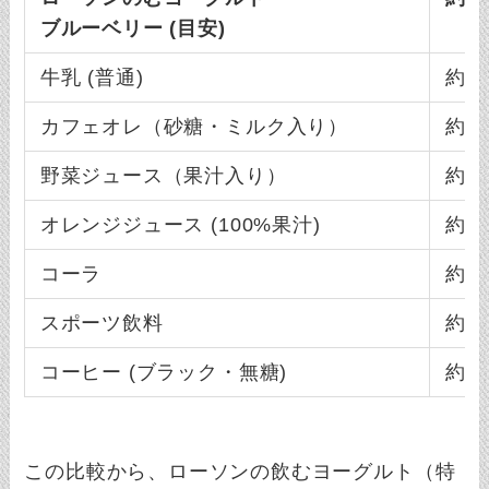
ブルーベリー (目安)
牛乳 (普通)
約67
カフェオレ（砂糖・ミルク入り）
約40
野菜ジュース（果汁入り）
約69
オレンジジュース (100%果汁)
約45
コーラ
約45
スポーツ飲料
約25
コーヒー (ブラック・無糖)
約0 
この比較から、ローソンの飲むヨーグルト（特