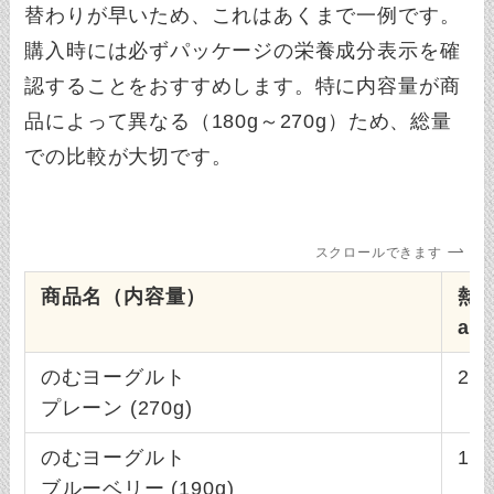
替わりが早いため、これはあくまで一例です。
購入時には必ずパッケージの栄養成分表示を確
認することをおすすめします。特に内容量が商
品によって異なる（180g～270g）ため、総量
での比較が大切です。
スクロールできます
商品名（内容量）
熱量
al)
のむヨーグルト
204
プレーン (270g)
のむヨーグルト
125
ブルーベリー (190g)