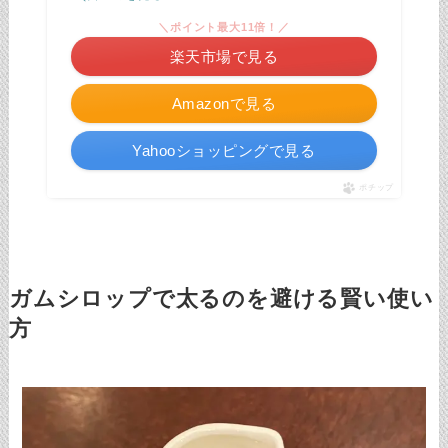
＼ポイント最大11倍！／
楽天市場で見る
Amazonで見る
Yahooショッピングで見る
ポチップ
ガムシロップで太るのを避ける賢い使い
方