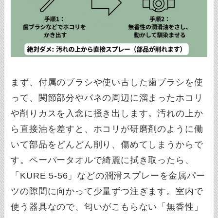
まず、付属のブラシや使い古した歯ブラシを使
って、関節部分やバネの周辺に溜まったホコリ
や削りカスを入念に掻き出します。汚れの上か
ら直接油を差すと、ホコリが研磨剤のように働
いて部品をどんどん削り、傷めてしまうからで
す。ペーパータオルで綺麗に拭き取ったら、
「KURE 5-56」などの潤滑スプレーを金属パー
ツの隙間に向かって少量ずつ注ぎます。室内で
使う器具なので、匂いがこもらない「無香性」