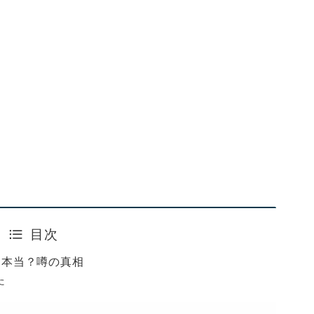
目次
は本当？噂の真相
た