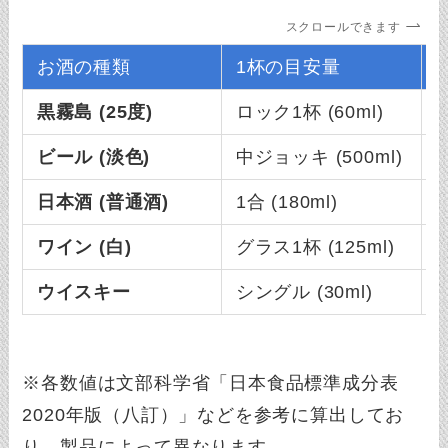
スクロールできます
お酒の種類
1杯の目安量
黒霧島 (25度)
ロック1杯 (60ml)
約
ビール (淡色)
中ジョッキ (500ml)
約
日本酒 (普通酒)
1合 (180ml)
約
ワイン (白)
グラス1杯 (125ml)
約
ウイスキー
シングル (30ml)
約
※各数値は文部科学省「日本食品標準成分表
2020年版（八訂）」などを参考に算出してお
り、製品によって異なります。