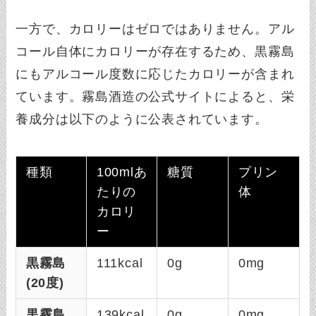
一方で、カロリーはゼロではありません。アル
コール自体にカロリーが存在するため、黒霧島
にもアルコール度数に応じたカロリーが含まれ
ています。霧島酒造の公式サイトによると、栄
養成分は以下のように公表されています。
種類
100mlあ
糖質
プリン
たりの
体
カロリ
ー
黒霧島
111kcal
0g
0mg
(20度)
黒霧島
139kcal
0g
0mg