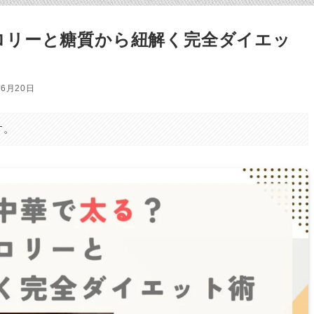
ロリーと糖質から紐解く完全ダイエッ
年6月20日
す。