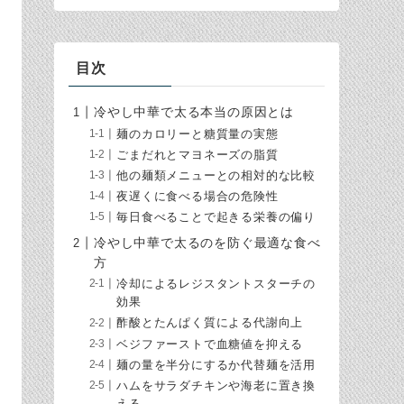
目次
冷やし中華で太る本当の原因とは
麺のカロリーと糖質量の実態
ごまだれとマヨネーズの脂質
他の麺類メニューとの相対的な比較
夜遅くに食べる場合の危険性
毎日食べることで起きる栄養の偏り
冷やし中華で太るのを防ぐ最適な食べ
方
冷却によるレジスタントスターチの
効果
酢酸とたんぱく質による代謝向上
ベジファーストで血糖値を抑える
麺の量を半分にするか代替麺を活用
ハムをサラダチキンや海老に置き換
える