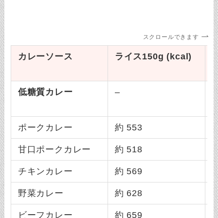
スクロールできます
カレーソース
ライス150g (kcal)
ラ
低糖質カレー
–
–
ポークカレー
約 553
約
甘口ポークカレー
約 518
約
チキンカレー
約 569
約
野菜カレー
約 628
約
ビーフカレー
約 659
約