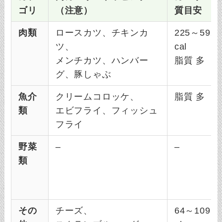
ゴリ
（注意）
質目安
肉類
ロースカツ、チキンカ
225～592 
ツ、
cal
メンチカツ、ハンバー
脂質 多
グ、豚しゃぶ
魚介
クリームコロッケ、
脂質 多
類
エビフライ、フィッシュ
フライ
野菜
–
–
類
その
チーズ、
64～109 k