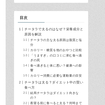
目次
チータラで太るのはなぜ？栄養成分と
原因を解説
チータラの主な太る原因は脂質と塩
分
カロリー・糖質を他のおやつと比較
「うますぎ」の口コミに潜む食べ過
ぎの罠
食べ過ぎると体に悪い？健康への影
響
カロリー消費に必要な運動量の目安
チータラは太る？ダイエット中の賢い
食べ方
結局チータラはダイエット向きな
の？
夜寝る前に食べると太る？何時まで