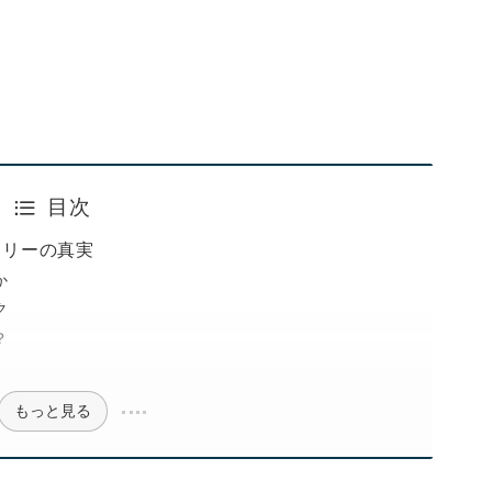
目次
ロリーの真実
か
ク
？
もっと見る