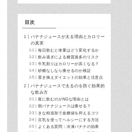
目次
バナナジュースが太る理由とカロリー
の真実
毎日飲むと体重はどう変化するか
飲み過ぎによる糖質過多のリスク
牛乳割りはカロリーが高くなる？
砂糖なしなら痩せるのか検証
置き換えダイエットの効果と注意点
バナナジュースで太るのを防ぐ効果的
な飲み方
夜に飲むのがNGな理由とは
朝バナナジュースは痩せる？
きな粉追加で血糖値を抑えるコツ
豆乳を使ってヘルシーにする方法
よくある質問：冷凍バナナの効果